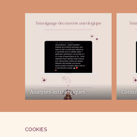
Analyses astrologiques
Consul
COOKIES